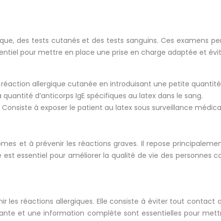
inique, des tests cutanés et des tests sanguins. Ces examens p
 essentiel pour mettre en place une prise en charge adaptée et évi
réaction allergique cutanée en introduisant une petite quantité 
 quantité d’anticorps IgE spécifiques au latex dans le sang.
: Consiste à exposer le patient au latex sous surveillance médica
ômes et à prévenir les réactions graves. Il repose principalement
é est essentiel pour améliorer la qualité de vie des personnes c
ir les réactions allergiques. Elle consiste à éviter tout contac
tante et une information complète sont essentielles pour mett