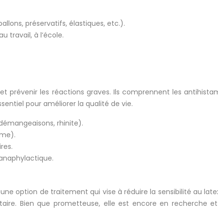
llons, préservatifs, élastiques, etc.).
 travail, à l’école.
prévenir les réactions graves. Ils comprennent les antihistamin
ntiel pour améliorer la qualité de vie.
démangeaisons, rhinite).
hme).
res.
 anaphylactique.
e option de traitement qui vise à réduire la sensibilité au latex
taire. Bien que prometteuse, elle est encore en recherche 