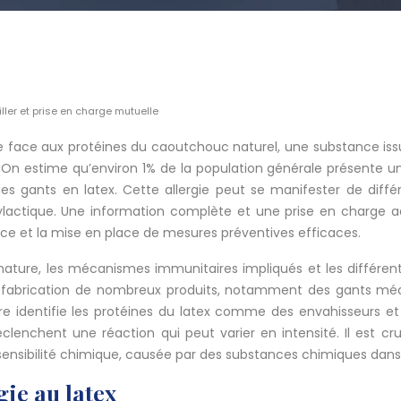
ller et prise en charge mutuelle
me face aux protéines du caoutchouc naturel, une substance iss
 On estime qu’environ 1% de la population générale présente une 
s gants en latex. Cette allergie peut se manifester de différ
actique. Une information complète et une prise en charge adé
oce et la mise en place de mesures préventives efficaces.
nature, les mécanismes immunitaires impliqués et les différent
la fabrication de nombreux produits, notamment des gants médi
aire identifie les protéines du latex comme des envahisseurs et
lenchent une réaction qui peut varier en intensité. Il est cruci
 sensibilité chimique, causée par des substances chimiques dans 
gie au latex