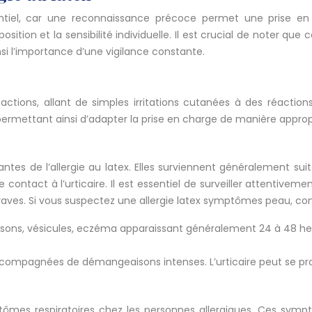
essentiel, car une reconnaissance précoce permet une prise 
osition et la sensibilité individuelle. Il est crucial de noter q
si l’importance d’une vigilance constante.
éactions, allant de simples irritations cutanées à des réacti
permettant ainsi d’adapter la prise en charge de manière approp
antes de l’allergie au latex. Elles surviennent généralement su
contact à l’urticaire. Il est essentiel de surveiller attentiveme
graves. Si vous suspectez une allergie latex symptômes peau, c
ons, vésicules, eczéma apparaissant généralement 24 à 48 heu
ccompagnées de démangeaisons intenses. L’urticaire peut se pro
tômes respiratoires chez les personnes allergiques. Ces symptô