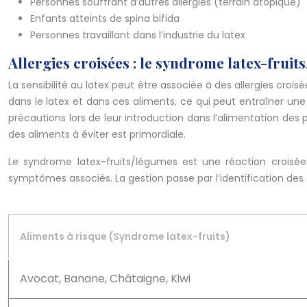
Personnes souffrant d’autres allergies (terrain atopique)
Enfants atteints de spina bifida
Personnes travaillant dans l’industrie du latex
Allergies croisées : le syndrome latex-frui
La sensibilité au latex peut être associée à des allergies croi
dans le latex et dans ces aliments, ce qui peut entraîner un
précautions lors de leur introduction dans l’alimentation des p
des aliments à éviter est primordiale.
Le syndrome latex-fruits/légumes est une réaction croisée 
symptômes associés. La gestion passe par l’identification des 
Aliments à risque (Syndrome latex-fruits)
Avocat, Banane, Châtaigne, Kiwi