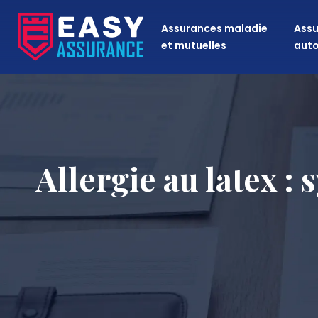
Assurances maladie
Assu
et mutuelles
aut
Allergie au latex :