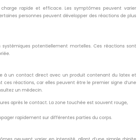
en charge rapide et efficace. Les symptômes peuvent varier
ue certaines personnes peuvent développer des réactions de plus
ons systémiques potentiellement mortelles. Ces réactions sont
riée.
ite à un contact direct avec un produit contenant du latex et
nt ces réactions, car elles peuvent être le premier signe d’une
onsultez un médecin.
res après le contact. La zone touchée est souvent rouge,
pager rapidement sur différentes parties du corps.
mes peuvent varier en intensité, allant d’une simple rhinite