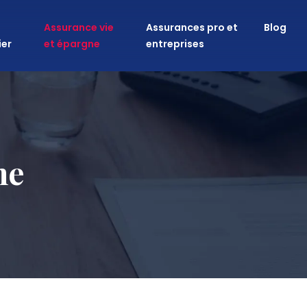
Assurance vie
Assurances pro et
Blog
ier
et épargne
entreprises
ne