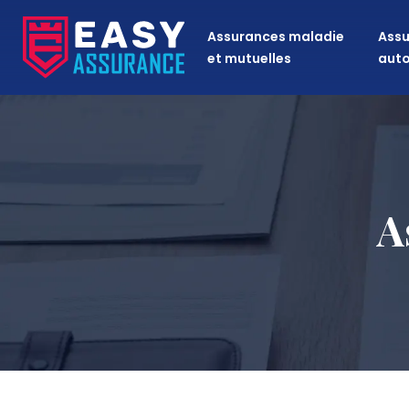
Assurances maladie
Assu
et mutuelles
aut
A