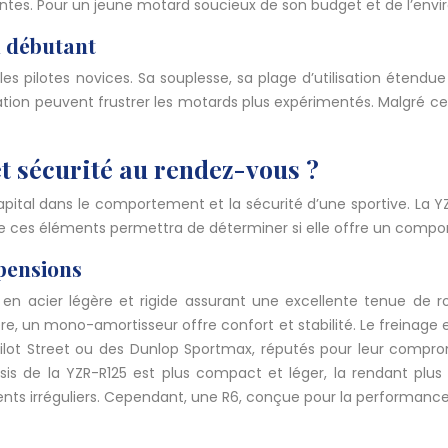
antes. Pour un jeune motard soucieux de son budget et de l’envi
n débutant
es pilotes novices. Sa souplesse, sa plage d’utilisation étend
ation peuvent frustrer les motards plus expérimentés. Malgré c
et sécurité au rendez-vous ?
capital dans le comportement et la sécurité d’une sportive. La 
se de ces éléments permettra de déterminer si elle offre un com
spensions
en acier légère et rigide assurant une excellente tenue de ro
rière, un mono-amortisseur offre confort et stabilité. Le freinage
in Pilot Street ou des Dunlop Sportmax, réputés pour leur com
sis de la YZR-R125 est plus compact et léger, la rendant plus
nts irréguliers. Cependant, une R6, conçue pour la performance pu