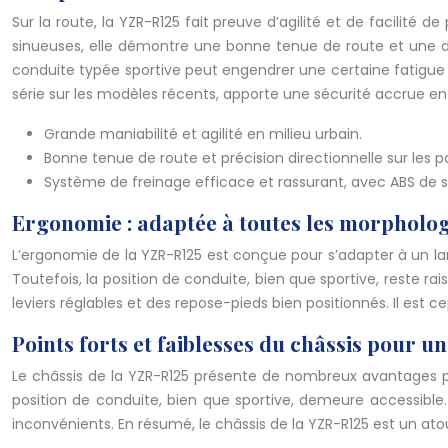
Sur la route, la YZR-R125 fait preuve d’agilité et de facilité 
sinueuses, elle démontre une bonne tenue de route et une dir
conduite typée sportive peut engendrer une certaine fatigue lor
série sur les modèles récents, apporte une sécurité accrue e
Grande maniabilité et agilité en milieu urbain.
Bonne tenue de route et précision directionnelle sur les p
Système de freinage efficace et rassurant, avec ABS de s
Ergonomie : adaptée à toutes les morpholog
L’ergonomie de la YZR-R125 est conçue pour s’adapter à un larg
Toutefois, la position de conduite, bien que sportive, reste r
leviers réglables et des repose-pieds bien positionnés. Il est c
Points forts et faiblesses du châssis pour u
Le châssis de la YZR-R125 présente de nombreux avantages po
position de conduite, bien que sportive, demeure accessible. 
inconvénients. En résumé, le châssis de la YZR-R125 est un at