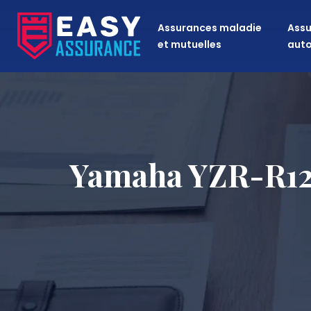
Assurances maladie
Assu
et mutuelles
aut
Yamaha YZR-R125 