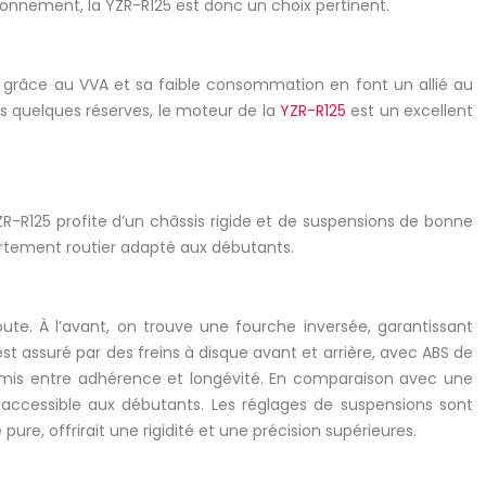
ronnement, la YZR-R125 est donc un choix pertinent.
ue grâce au VVA et sa faible consommation en font un allié au
es quelques réserves, le moteur de la
YZR-R125
est un excellent
YZR-R125 profite d’un châssis rigide et de suspensions de bonne
portement routier adapté aux débutants.
ute. À l’avant, on trouve une fourche inversée, garantissant
 est assuré par des freins à disque avant et arrière, avec ABS de
promis entre adhérence et longévité. En comparaison avec une
 accessible aux débutants. Les réglages de suspensions sont
re, offrirait une rigidité et une précision supérieures.