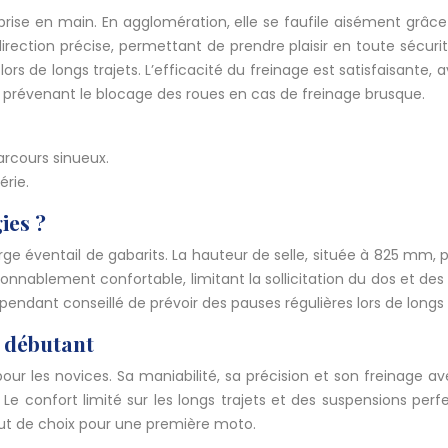
de prise en main. En agglomération, elle se faufile aisément grâ
ection précise, permettant de prendre plaisir en toute sécurit
s de longs trajets. L’efficacité du freinage est satisfaisante, 
n prévenant le blocage des roues en cas de freinage brusque.
arcours sinueux.
érie.
ies ?
e éventail de gabarits. La hauteur de selle, située à 825 mm, p
aisonnablement confortable, limitant la sollicitation du dos et 
ependant conseillé de prévoir des pauses régulières lors de longs 
n débutant
ur les novices. Sa maniabilité, sa précision et son freinage a
Le confort limité sur les longs trajets et des suspensions per
out de choix pour une première moto.