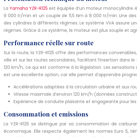
La
Yamaha YZR-R125
est équipée d’un moteur monocylindre 4 
9 000 tr/min et un couple de 11,5 Nm à 8 000 tr/min. Une des 
des cylindres à différents régimes. Le système VVA assure u
régimes. Grâce à ce système, le moteur est plus souple et agré
Performance réelle sur route
Sur la route, la YZR-R125 offre des performances convenables, 
ville et sur les routes secondaires, facilitant l’insertion dans
120 km/h, ce qui est conforme à la législation. Les sensations
est une excellente option, car elle permet d’apprendre progres
Accélérations adaptées à la circulation urbaine et aux ro
Vitesse maximale d’environ 120 km/h (données construct
Expérience de conduite plaisante et engageante pour les
Consommation et emissions
La YZR-R125 se distingue par sa consommation de carburan
économique. Elle respecte également les normes Euro 5, t