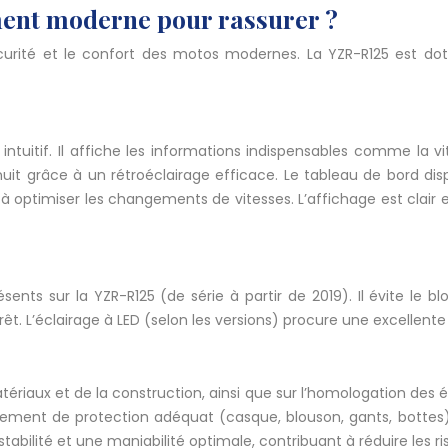
ment moderne pour rassurer ?
écurité et le confort des motos modernes. La YZR-R125 est do
tuitif. Il affiche les informations indispensables comme la vit
nuit grâce à un rétroéclairage efficace. Le tableau de bord dis
te à optimiser les changements de vitesses. L’affichage est clair
sents sur la YZR-R125 (de série à partir de 2019). Il évite le
êt. L’éclairage à LED (selon les versions) procure une excellente
atériaux et de la construction, ainsi que sur l’homologation des
ement de protection adéquat (casque, blouson, gants, bottes) 
bilité et une maniabilité optimale, contribuant à réduire les ri